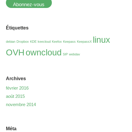
Abonnez-vous
Étiquettes
linux
debian
Dropbox
KDE
keecloud
Keefox
Keepass
KeepassX
OVH
owncloud
SIP
webdav
Archives
février 2016
août 2015
novembre 2014
Méta