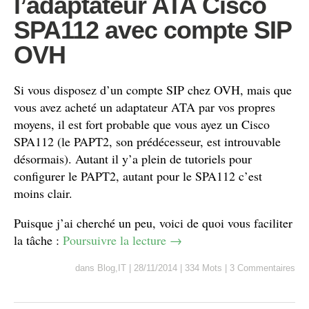
l’adaptateur ATA Cisco
SPA112 avec compte SIP
OVH
Si vous disposez d’un compte SIP chez OVH, mais que
vous avez acheté un adaptateur ATA par vos propres
moyens, il est fort probable que vous ayez un Cisco
SPA112 (le PAPT2, son prédécesseur, est introuvable
désormais). Autant il y’a plein de tutoriels pour
configurer le PAPT2, autant pour le SPA112 c’est
moins clair.
Puisque j’ai cherché un peu, voici de quoi vous faciliter
la tâche :
Poursuivre la lecture
→
dans
Blog
,
IT
|
28/11/2014
|
334 Mots
|
3 Commentaires