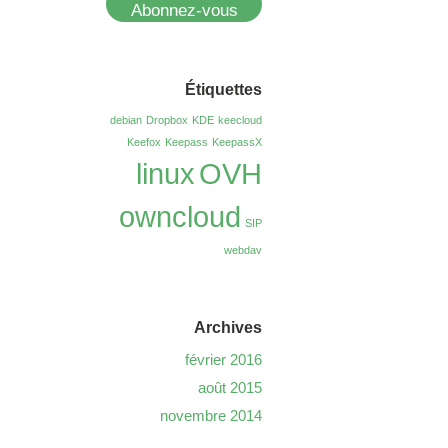
Abonnez-vous
Étiquettes
debian
Dropbox
KDE
keecloud
Keefox
Keepass
KeepassX
linux
OVH
owncloud
SIP
webdav
Archives
février 2016
août 2015
novembre 2014