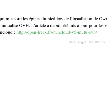
qui m’a sorti les épines du pied lors de l’installation de O
utualisé OVH. L’article a depuis été mis à jour pour les v
wncloud :
http://open-freax.fr/owncloud-v5-mutu-ovh/
dans
Blog
,
IT
|
05/08/2015