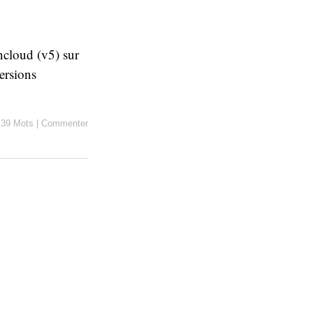
wncloud (v5) sur
ersions
|
39 Mots
|
Commenter