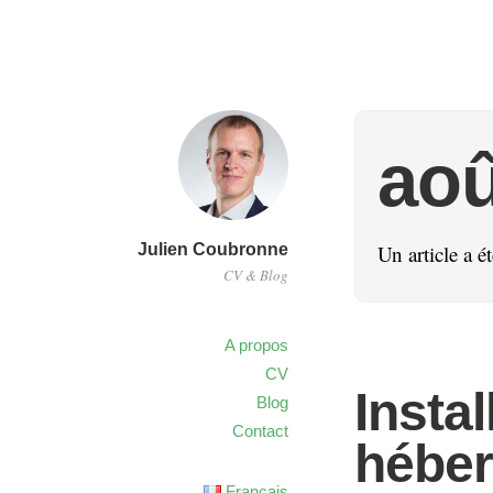
aoû
Julien Coubronne
Un article a é
CV & Blog
A propos
CV
Insta
Blog
Contact
héber
Français